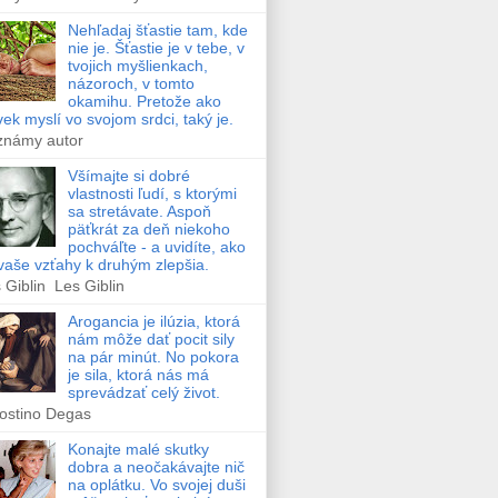
Nehľadaj šťastie tam, kde
nie je. Šťastie je v tebe, v
tvojich myšlienkach,
názoroch, v tomto
okamihu. Pretože ako
vek myslí vo svojom srdci, taký je.
známy autor
Všímajte si dobré
vlastnosti ľudí, s ktorými
sa stretávate. Aspoň
päťkrát za deň niekoho
pochváľte - a uvidíte, ako
vaše vzťahy k druhým zlepšia.
 Giblin Les Giblin
Arogancia je ilúzia, ktorá
nám môže dať pocit sily
na pár minút. No pokora
je sila, ktorá nás má
sprevádzať celý život.
ostino Degas
Konajte malé skutky
dobra a neočakávajte nič
na oplátku. Vo svojej duši