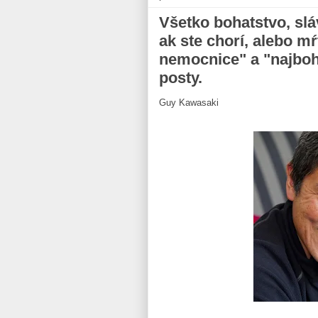
Všetko bohatstvo, sl
ak ste chorí, alebo mŕ
nemocnice" a "najboha
posty.
Guy Kawasaki