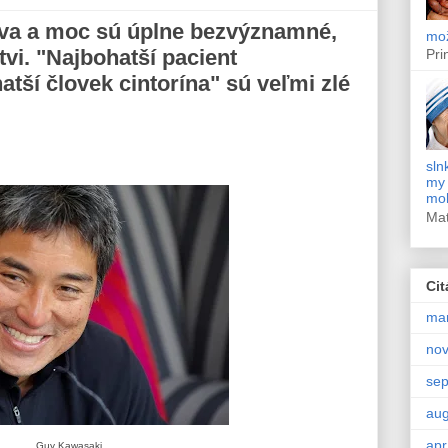
áva a moc sú úplne bezvýznamné,
mož
tvi. "Najbohatší pacient
Pri
tší človek cintorína" sú veľmi zlé
sln
my 
moh
Ma
Cit
ma
no
se
aug
apr
Guy Kawasaki