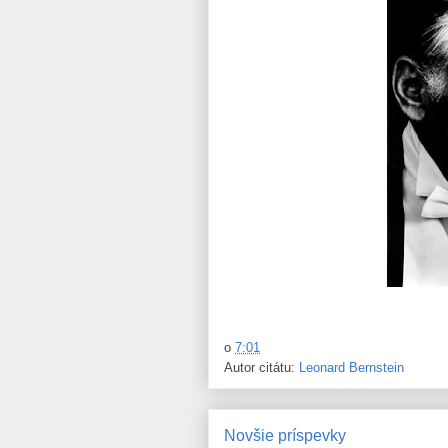
o
7:01
Autor citátu:
Leonard Bernstein
Novšie príspevky