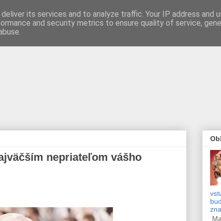
deliver its services and to analyze traffic. Your IP address and 
formance and security metrics to ensure quality of service, gen
abuse.
Obľ
ajväčším nepriateľom vášho
vst
bud
zn
Mar