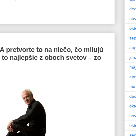
de
no
okt
se
aug
 A pretvorte to na niečo, čo milujú
 to najlepšie z oboch svetov – zo
jún
má
apr
ma
de
okt
no
okt
se