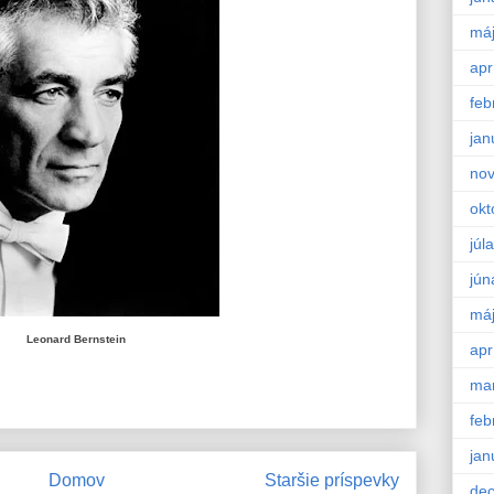
má
apr
feb
jan
no
okt
júla
jún
má
Leonard Bernstein
apr
ma
feb
jan
Domov
Staršie príspevky
de