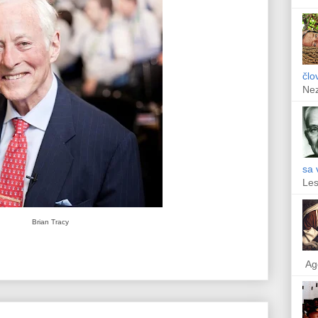
člo
Ne
sa 
Les
Brian Tracy
Ag