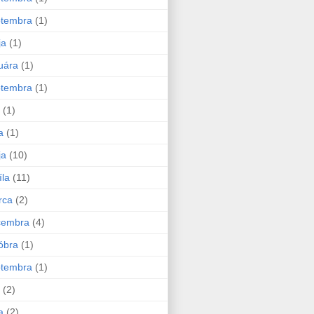
ptembra
(1)
ja
(1)
uára
(1)
ptembra
(1)
(1)
a
(1)
ja
(10)
íla
(11)
rca
(2)
cembra
(4)
óbra
(1)
ptembra
(1)
(2)
a
(2)