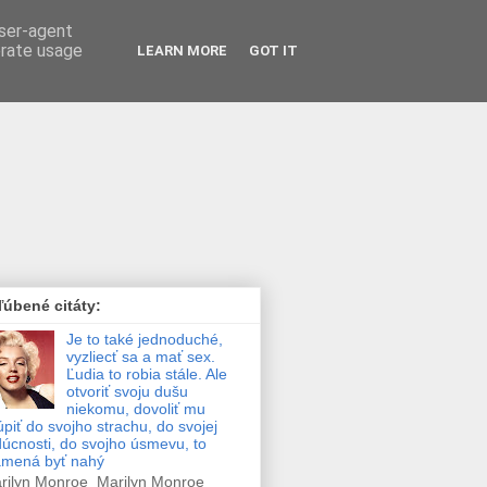
user-agent
erate usage
LEARN MORE
GOT IT
úbené citáty:
Je to také jednoduché,
vyzliecť sa a mať sex.
Ľudia to robia stále. Ale
otvoriť svoju dušu
niekomu, dovoliť mu
úpiť do svojho strachu, do svojej
úcnosti, do svojho úsmevu, to
amená byť nahý
ilyn Monroe Marilyn Monroe