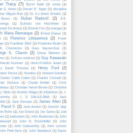
an Tracy
(7)
Byron Katie
(1)
cesta
(1)
le G. Amen
(1)
Dexter R. Yager
(1)
disciplína
Don Miguel Ruiz
(1)
Dr. h.c.Anton Srholec
(1)
Dušan Radovič
(2)
 Seuss
(1)
E.E.
mings
(1)
Eckhart von Hochheim
(1)
ondo De Amicis
(1)
Emmet Fox
(1)
energia
(1)
ch Maria Remarque
(2)
Ernest Dupuy
(1)
Florence Littauerová
(2)
p
(1)
Frank
ger
(1)
František Síleš
(1)
Frederike Ryder
(1)
K. Chesterton
(1)
Gary Vaynerchuk
(1)
rge S. Clason
(2)
Gloria Steinem
(1)
Guy Kawasaki
mo
(1)
Grécka múdrosť
(1)
Harold Kushner
(1)
Henri-Frédéric Amiel
(1)
Henry Ford
(2)
ry David Thoreau
(1)
mann Hesse
(1)
Horatius
(1)
Howard Gardner
Charles Caleb Colton
(1)
Charles Conradt
(1)
rles Dickens
(1)
Charlie Ambler
(1)
Chris
lebeau
(1)
Christian Nevel Bovee
(1)
Christina
y Stein
(1)
Ibrahim Maiga
(1)
inšpirácia
(1)
J.
sworthy
(1)
J. S. DALAJLÁMA
(1)
Jack
James Allen
(3)
ield
(1)
Jack Kerouac
(1)
 Pavol II.
(2)
Jane Austen
(1)
Jaromír Jágr
Jim Rohn
(1)
Joe Girard
(1)
Joe Santo
(1)
Joel
een
(1)
joelosteen
(1)
John Bradshaw
(1)
John
Maxwell
(1)
John D. Rockefeller
(1)
John
rman
(1)
John Galsworthy
(1)
John Lennon
John Petit-Senn
(1)
John Steinbeck
(1)
Karen