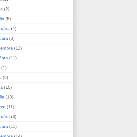
ja
(2)
íla
(5)
ruára
(4)
uára
(3)
vembra
(12)
óbra
(11)
(1)
a
(6)
ja
(15)
íla
(13)
rca
(11)
ruára
(6)
uára
(11)
cembra
(14)