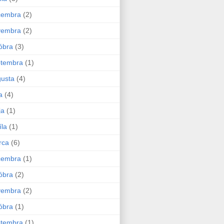
cembra
(2)
vembra
(2)
óbra
(3)
ptembra
(1)
usta
(4)
a
(4)
ja
(1)
íla
(1)
rca
(6)
cembra
(1)
óbra
(2)
vembra
(2)
óbra
(1)
ptembra
(1)