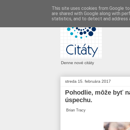
This site uses cookies from Google to 
are shared with Google along with per
statistics, and to detect and address 
Denne nové citáty
streda 15. februára 2017
Pohodlie, môže byť n
úspechu.
Brian Tracy