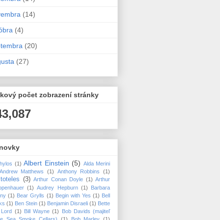
vembra
(14)
óbra
(4)
ptembra
(20)
usta
(27)
kový počet zobrazení stránky
43,087
novky
Albert Einstein
(5)
hylos
(1)
Alda Merini
Andrew Matthews
(1)
Anthony Robbins
(1)
stoteles
(3)
Arthur Conan Doyle
(1)
Arthur
openhauer
(1)
Audrey Hepburn
(1)
Barbara
nny
(1)
Bear Grylls
(1)
Begin with Yes
(1)
Bell
ks
(1)
Ben Stein
(1)
Benjamin Disraeli
(1)
Bette
 Lord
(1)
Bill Wayne
(1)
Bob Davids (majiteľ
ice Sea Smoke Cellars)
(1)
Bob Marley
(1)