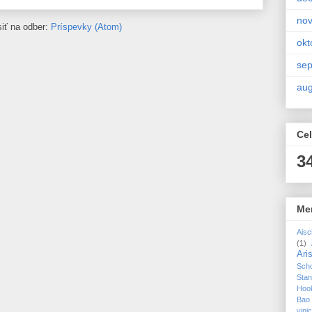
no
siť na odber:
Príspevky (Atom)
okt
se
aug
Cel
3
Me
Aisc
(1)
Ari
Sch
Sta
Hoo
Bao
vin