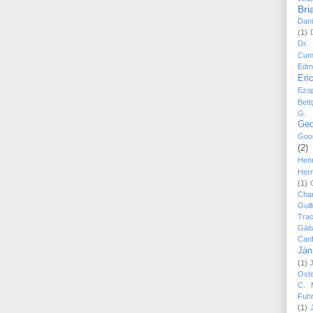
Bri
Dani
(1)
Dr.
Cum
Edm
Eri
Ezo
Bett
G. 
Geo
Goo
(2)
Hen
Her
(1)
Cha
Guil
Trac
Gal
Canf
Ján
(1)
Ost
C. 
Fuh
(1)