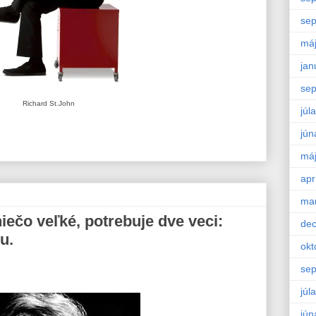
se
má
jan
se
Richard St.John
júla
jún
má
apr
ma
iečo veľké, potrebuje dve veci:
de
u.
okt
se
júla
jún