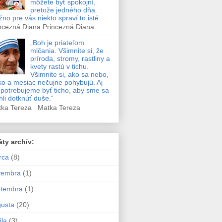
môžete byť spokojní,
pretože jedného dňa
no pre vás niekto spraví to isté.
ncezná Diana Princezná Diana
„Boh je priateľom
mlčania. Všimnite si, že
príroda, stromy, rastliny a
kvety rastú v tichu.
Všimnite si, ako sa nebo,
ko a mesiac nečujne pohybujú. Aj
potrebujeme byť ticho, aby sme sa
li dotknúť duše.“
tka Tereza Matka Tereza
áty archív:
rca
(8)
vembra
(1)
ptembra
(1)
usta
(20)
íla
(3)