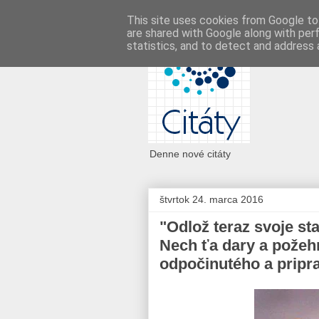
This site uses cookies from Google to 
are shared with Google along with per
statistics, and to detect and address 
Denne nové citáty
štvrtok 24. marca 2016
"Odlož teraz svoje st
Nech ťa dary a požeh
odpočinutého a pripr