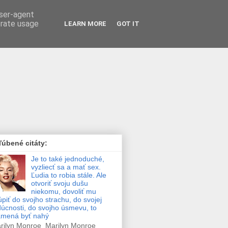
user-agent
erate usage
LEARN MORE
GOT IT
úbené citáty:
Je to také jednoduché,
vyzliecť sa a mať sex.
Ľudia to robia stále. Ale
otvoriť svoju dušu
niekomu, dovoliť mu
úpiť do svojho strachu, do svojej
úcnosti, do svojho úsmevu, to
amená byť nahý
ilyn Monroe Marilyn Monroe