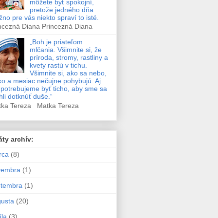
môžete byť spokojní,
pretože jedného dňa
no pre vás niekto spraví to isté.
ncezná Diana Princezná Diana
„Boh je priateľom
mlčania. Všimnite si, že
príroda, stromy, rastliny a
kvety rastú v tichu.
Všimnite si, ako sa nebo,
ko a mesiac nečujne pohybujú. Aj
potrebujeme byť ticho, aby sme sa
li dotknúť duše.“
tka Tereza Matka Tereza
áty archív:
rca
(8)
vembra
(1)
ptembra
(1)
usta
(20)
íla
(3)