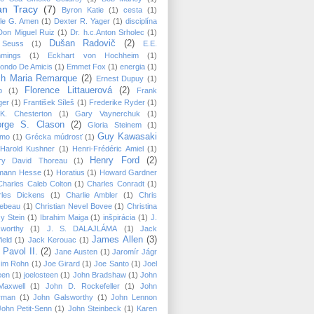
an Tracy
(7)
Byron Katie
(1)
cesta
(1)
le G. Amen
(1)
Dexter R. Yager
(1)
disciplína
Don Miguel Ruiz
(1)
Dr. h.c.Anton Srholec
(1)
Dušan Radovič
(2)
 Seuss
(1)
E.E.
mings
(1)
Eckhart von Hochheim
(1)
ondo De Amicis
(1)
Emmet Fox
(1)
energia
(1)
ch Maria Remarque
(2)
Ernest Dupuy
(1)
Florence Littauerová
(2)
p
(1)
Frank
ger
(1)
František Síleš
(1)
Frederike Ryder
(1)
K. Chesterton
(1)
Gary Vaynerchuk
(1)
rge S. Clason
(2)
Gloria Steinem
(1)
Guy Kawasaki
mo
(1)
Grécka múdrosť
(1)
Harold Kushner
(1)
Henri-Frédéric Amiel
(1)
Henry Ford
(2)
ry David Thoreau
(1)
mann Hesse
(1)
Horatius
(1)
Howard Gardner
Charles Caleb Colton
(1)
Charles Conradt
(1)
rles Dickens
(1)
Charlie Ambler
(1)
Chris
lebeau
(1)
Christian Nevel Bovee
(1)
Christina
y Stein
(1)
Ibrahim Maiga
(1)
inšpirácia
(1)
J.
sworthy
(1)
J. S. DALAJLÁMA
(1)
Jack
James Allen
(3)
ield
(1)
Jack Kerouac
(1)
 Pavol II.
(2)
Jane Austen
(1)
Jaromír Jágr
Jim Rohn
(1)
Joe Girard
(1)
Joe Santo
(1)
Joel
een
(1)
joelosteen
(1)
John Bradshaw
(1)
John
Maxwell
(1)
John D. Rockefeller
(1)
John
rman
(1)
John Galsworthy
(1)
John Lennon
John Petit-Senn
(1)
John Steinbeck
(1)
Karen