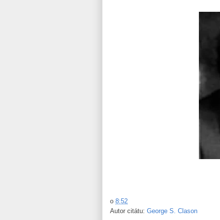
o
8:52
Autor citátu:
George S. Clason