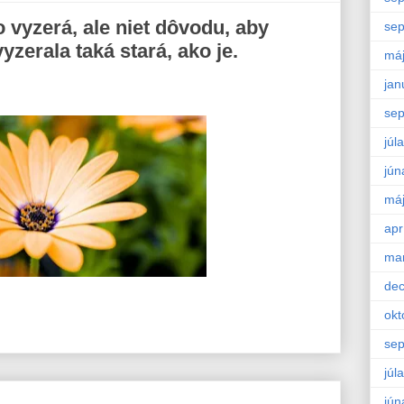
o vyzerá, ale niet dôvodu, aby
se
zerala taká stará, ako je.
má
jan
se
júla
jún
má
apr
ma
de
okt
se
júla
jún