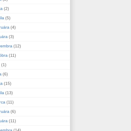
ja
(2)
íla
(5)
ruára
(4)
uára
(3)
vembra
(12)
óbra
(11)
(1)
a
(6)
ja
(15)
íla
(13)
rca
(11)
ruára
(6)
uára
(11)
cembra
(14)