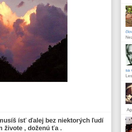
člo
Ne
sa 
Les
Ag
síš ísť ďalej bez niektorých ľudí
 živote , doženú ťa .