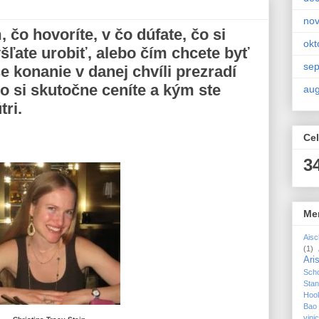
no
 čo hovoríte, v čo dúfate, čo si
okt
šľate urobiť, alebo čím chcete byť
se
e konanie v danej chvíli prezradí
o si skutočne ceníte a kým ste
aug
ri.
Cel
3
Me
Aisc
(1)
Ari
Sch
Sta
Hoo
Bao
vin