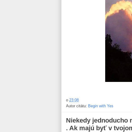
o
23:08
Autor citátu:
Begin with Yes
Niekedy jednoducho mu
. Ak majú byť v tvojom