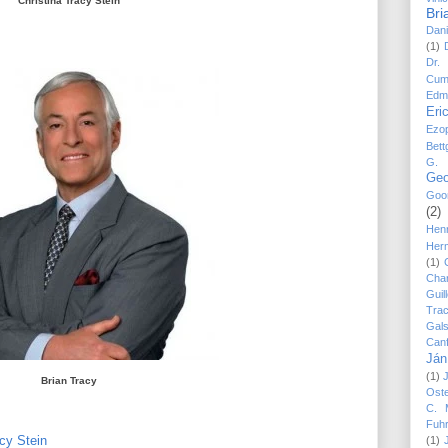
Christina Tracy Stein
Bri
Dani
(1)
Dr.
Cum
Edm
Eri
Ezo
Bett
G. 
Geo
Goo
(2)
Hen
Her
(1)
Cha
Guil
Trac
Gal
Canf
Ján
(1)
Brian Tracy
Ost
C. 
Fuh
acy Stein
(1)