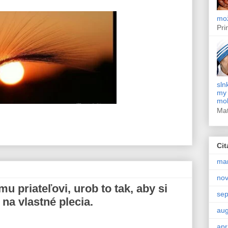
mož
Pri
sln
my 
moh
Ma
Cit
ma
no
u priateľovi, urob to tak, aby si
se
 na vlastné plecia.
aug
apr