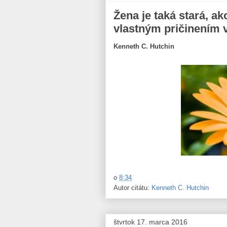
Žena je taká stará, ak
vlastným pričinením vy
Kenneth C. Hutchin
o
8:34
Autor citátu:
Kenneth C. Hutchin
štvrtok 17. marca 2016