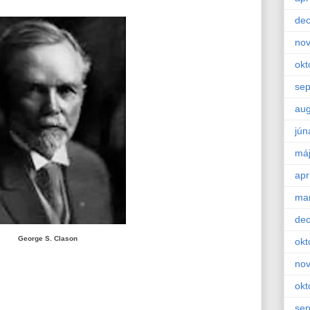
de
no
okt
se
aug
jún
má
apr
ma
de
George S. Clason
okt
no
okt
se