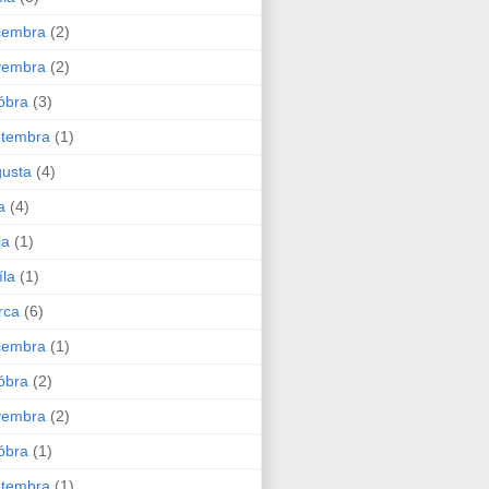
cembra
(2)
vembra
(2)
óbra
(3)
ptembra
(1)
usta
(4)
a
(4)
ja
(1)
íla
(1)
rca
(6)
cembra
(1)
óbra
(2)
vembra
(2)
óbra
(1)
ptembra
(1)