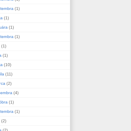
ptembra
(1)
ja
(1)
uára
(1)
ptembra
(1)
(1)
a
(1)
ja
(10)
íla
(11)
rca
(2)
cembra
(4)
óbra
(1)
ptembra
(1)
(2)
a
(2)