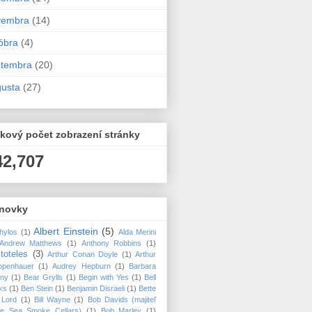
vembra
(14)
óbra
(4)
ptembra
(20)
usta
(27)
kový počet zobrazení stránky
42,707
novky
Albert Einstein
(5)
hylos
(1)
Alda Merini
Andrew Matthews
(1)
Anthony Robbins
(1)
stoteles
(3)
Arthur Conan Doyle
(1)
Arthur
openhauer
(1)
Audrey Hepburn
(1)
Barbara
nny
(1)
Bear Grylls
(1)
Begin with Yes
(1)
Bell
ks
(1)
Ben Stein
(1)
Benjamin Disraeli
(1)
Bette
 Lord
(1)
Bill Wayne
(1)
Bob Davids (majiteľ
ice Sea Smoke Cellars)
(1)
Bob Marley
(1)