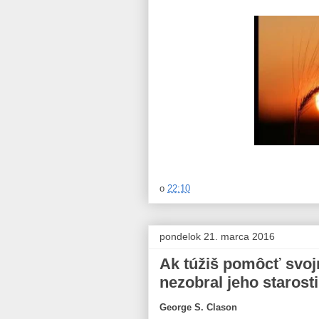
o
22:10
pondelok 21. marca 2016
Ak túžiš pomôcť svojm
nezobral jeho starosti
George S. Clason