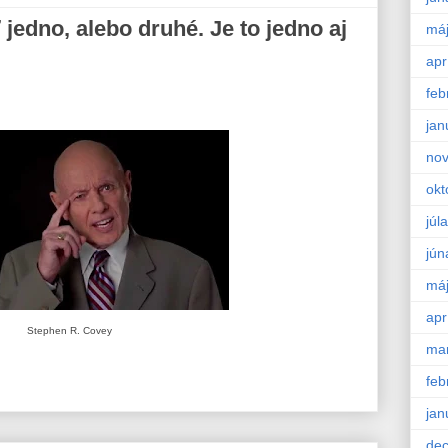
jedno, alebo druhé. Je to jedno aj
má
apr
feb
jan
no
okt
júla
jún
má
apr
Stephen R. Covey
ma
feb
jan
de