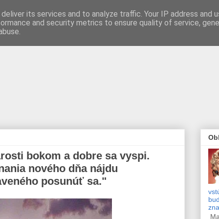
deliver its services and to analyze traffic. Your IP address and 
formance and security metrics to ensure quality of service, gen
abuse.
Obľ
arosti bokom a dobre sa vyspi.
nania nového dňa nájdu
aveného posunúť sa."
vst
bud
zn
Mar