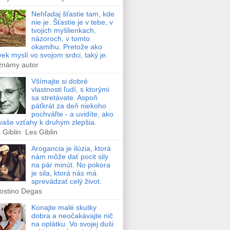
Nehľadaj šťastie tam, kde
nie je. Šťastie je v tebe, v
tvojich myšlienkach,
názoroch, v tomto
okamihu. Pretože ako
vek myslí vo svojom srdci, taký je.
známy autor
Všímajte si dobré
vlastnosti ľudí, s ktorými
sa stretávate. Aspoň
päťkrát za deň niekoho
pochváľte - a uvidíte, ako
vaše vzťahy k druhým zlepšia.
 Giblin Les Giblin
Arogancia je ilúzia, ktorá
nám môže dať pocit sily
na pár minút. No pokora
je sila, ktorá nás má
sprevádzať celý život.
ostino Degas
Konajte malé skutky
dobra a neočakávajte nič
na oplátku. Vo svojej duši