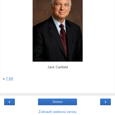
Jack Canfield
o
7:59
‹
›
Domov
Zobraziť webovú verziu