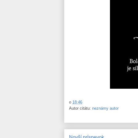
o
18:46
Autor citátu:
neznámy autor
Novší príspevok