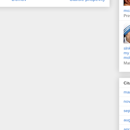
mož
Pri
sln
my 
moh
Ma
Cit
ma
no
se
aug
apr