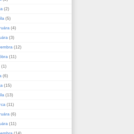
ja
(2)
íla
(5)
ruára
(4)
uára
(3)
vembra
(12)
óbra
(11)
(1)
a
(6)
ja
(15)
íla
(13)
rca
(11)
ruára
(6)
uára
(11)
cembra
(14)