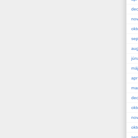
de
no
okt
se
aug
jún
má
apr
ma
de
okt
no
okt
se