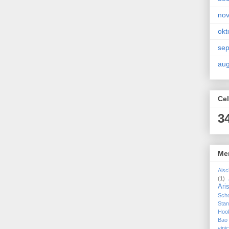
no
okt
se
aug
Cel
3
Me
Aisc
(1)
Ari
Sch
Sta
Hoo
Bao
vin