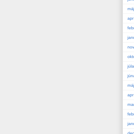
má
apr
feb
jan
no
okt
júla
jún
má
apr
ma
feb
jan
de