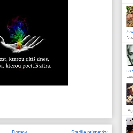
člo
Ne
sa 
Les
Ag
Domov
Staršie príspevky