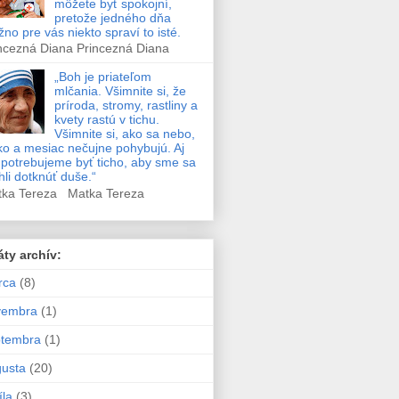
môžete byť spokojní,
pretože jedného dňa
no pre vás niekto spraví to isté.
ncezná Diana Princezná Diana
„Boh je priateľom
mlčania. Všimnite si, že
príroda, stromy, rastliny a
kvety rastú v tichu.
Všimnite si, ako sa nebo,
ko a mesiac nečujne pohybujú. Aj
potrebujeme byť ticho, aby sme sa
li dotknúť duše.“
tka Tereza Matka Tereza
áty archív:
rca
(8)
vembra
(1)
ptembra
(1)
usta
(20)
íla
(3)