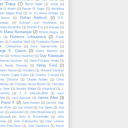
an Tracy
(7)
Byron Katie
(1)
cesta
(1)
le G. Amen
(1)
Dexter R. Yager
(1)
disciplína
Don Miguel Ruiz
(1)
Dr. h.c.Anton Srholec
(1)
Dušan Radovič
(2)
 Seuss
(1)
E.E.
mings
(1)
Eckhart von Hochheim
(1)
ondo De Amicis
(1)
Emmet Fox
(1)
energia
(1)
ch Maria Remarque
(2)
Ernest Dupuy
(1)
Florence Littauerová
(2)
p
(1)
Frank
ger
(1)
František Síleš
(1)
Frederike Ryder
(1)
K. Chesterton
(1)
Gary Vaynerchuk
(1)
rge S. Clason
(2)
Gloria Steinem
(1)
Guy Kawasaki
mo
(1)
Grécka múdrosť
(1)
Harold Kushner
(1)
Henri-Frédéric Amiel
(1)
Henry Ford
(2)
ry David Thoreau
(1)
mann Hesse
(1)
Horatius
(1)
Howard Gardner
Charles Caleb Colton
(1)
Charles Conradt
(1)
rles Dickens
(1)
Charlie Ambler
(1)
Chris
lebeau
(1)
Christian Nevel Bovee
(1)
Christina
y Stein
(1)
Ibrahim Maiga
(1)
inšpirácia
(1)
J.
sworthy
(1)
J. S. DALAJLÁMA
(1)
Jack
James Allen
(3)
ield
(1)
Jack Kerouac
(1)
 Pavol II.
(2)
Jane Austen
(1)
Jaromír Jágr
Jim Rohn
(1)
Joe Girard
(1)
Joe Santo
(1)
Joel
een
(1)
joelosteen
(1)
John Bradshaw
(1)
John
Maxwell
(1)
John D. Rockefeller
(1)
John
rman
(1)
John Galsworthy
(1)
John Lennon
John Petit-Senn
(1)
John Steinbeck
(1)
Karen