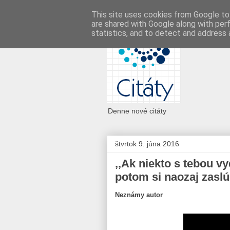
This site uses cookies from Google to 
are shared with Google along with per
statistics, and to detect and address 
Denne nové citáty
štvrtok 9. júna 2016
,,Ak niekto s tebou vy
potom si naozaj zaslúž
Neznámy autor