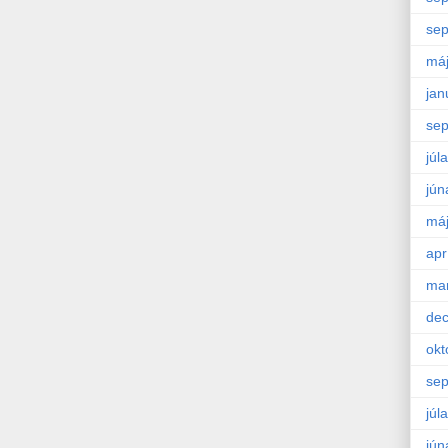
se
má
jan
se
júla
jún
má
apr
ma
de
okt
se
júla
jún