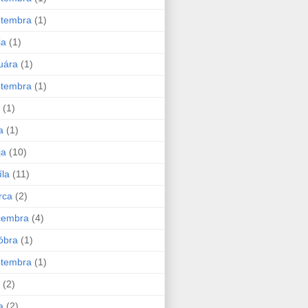
ptembra
(1)
ja
(1)
uára
(1)
ptembra
(1)
(1)
a
(1)
ja
(10)
íla
(11)
rca
(2)
cembra
(4)
óbra
(1)
ptembra
(1)
(2)
a
(2)