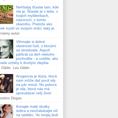
Nehľadaj šťastie tam, kde
nie je. Šťastie je v tebe, v
tvojich myšlienkach,
názoroch, v tomto
okamihu. Pretože ako
vek myslí vo svojom srdci, taký je.
známy autor
Všímajte si dobré
vlastnosti ľudí, s ktorými
sa stretávate. Aspoň
päťkrát za deň niekoho
pochváľte - a uvidíte, ako
vaše vzťahy k druhým zlepšia.
 Giblin Les Giblin
Arogancia je ilúzia, ktorá
nám môže dať pocit sily
na pár minút. No pokora
je sila, ktorá nás má
sprevádzať celý život.
ostino Degas
Konajte malé skutky
dobra a neočakávajte nič
na oplátku. Vo svojej duši