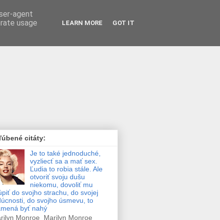
user-agent
erate usage
LEARN MORE
GOT IT
úbené citáty:
Je to také jednoduché,
vyzliecť sa a mať sex.
Ľudia to robia stále. Ale
otvoriť svoju dušu
niekomu, dovoliť mu
úpiť do svojho strachu, do svojej
úcnosti, do svojho úsmevu, to
amená byť nahý
ilyn Monroe Marilyn Monroe