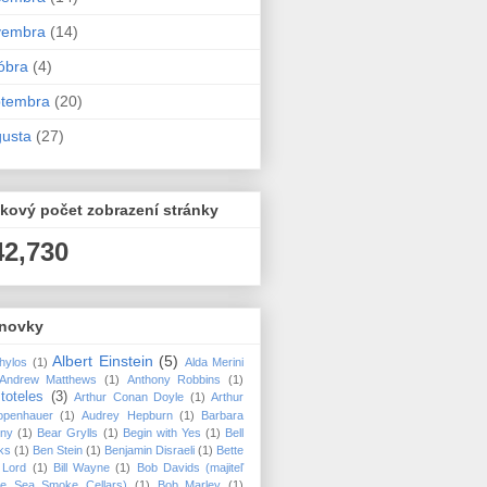
vembra
(14)
óbra
(4)
ptembra
(20)
usta
(27)
kový počet zobrazení stránky
42,730
novky
Albert Einstein
(5)
hylos
(1)
Alda Merini
Andrew Matthews
(1)
Anthony Robbins
(1)
stoteles
(3)
Arthur Conan Doyle
(1)
Arthur
openhauer
(1)
Audrey Hepburn
(1)
Barbara
nny
(1)
Bear Grylls
(1)
Begin with Yes
(1)
Bell
ks
(1)
Ben Stein
(1)
Benjamin Disraeli
(1)
Bette
 Lord
(1)
Bill Wayne
(1)
Bob Davids (majiteľ
ice Sea Smoke Cellars)
(1)
Bob Marley
(1)