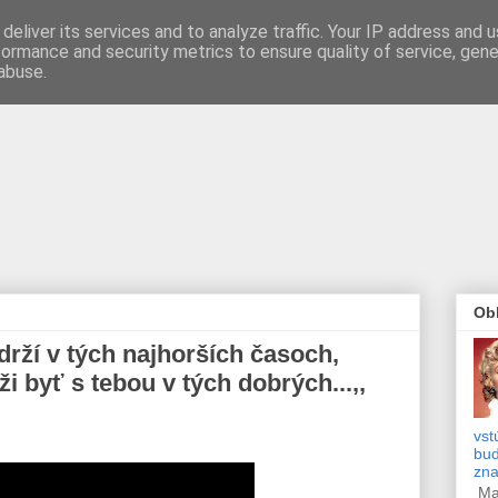
deliver its services and to analyze traffic. Your IP address and 
formance and security metrics to ensure quality of service, gen
abuse.
Obľ
drží v tých najhorších časoch,
i byť s tebou v tých dobrých...,,
vst
bud
zn
Mar