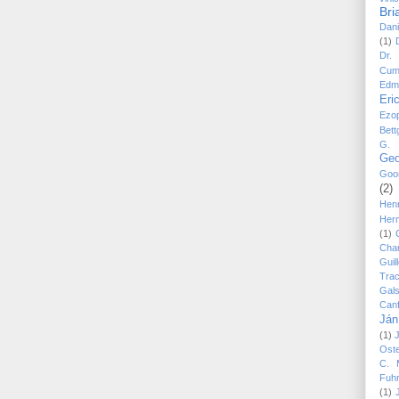
Bri
Dani
(1)
Dr.
Cum
Edm
Eri
Ezo
Bett
G. 
Geo
Goo
(2)
Hen
Her
(1)
Cha
Guil
Trac
Gal
Canf
Ján
(1)
Ost
C. 
Fuh
(1)