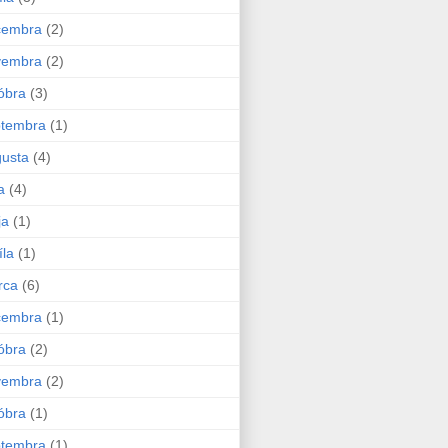
cembra
(2)
vembra
(2)
óbra
(3)
ptembra
(1)
usta
(4)
a
(4)
ja
(1)
íla
(1)
rca
(6)
cembra
(1)
óbra
(2)
vembra
(2)
óbra
(1)
ptembra
(1)