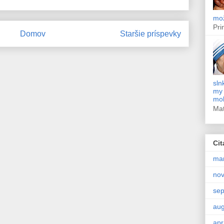
mož
Pri
Domov
Staršie príspevky
sln
my 
moh
Ma
Cit
ma
no
se
aug
apr