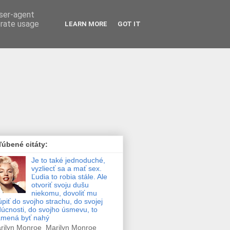
user-agent
erate usage
LEARN MORE
GOT IT
úbené citáty:
Je to také jednoduché,
vyzliecť sa a mať sex.
Ľudia to robia stále. Ale
otvoriť svoju dušu
niekomu, dovoliť mu
úpiť do svojho strachu, do svojej
úcnosti, do svojho úsmevu, to
amená byť nahý
ilyn Monroe Marilyn Monroe