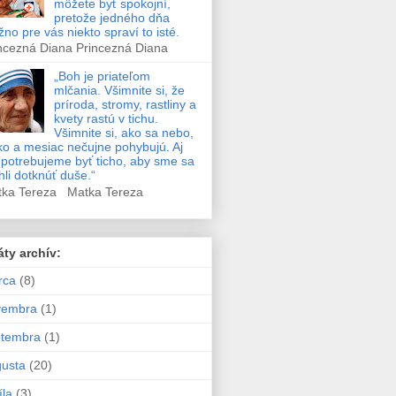
môžete byť spokojní,
pretože jedného dňa
no pre vás niekto spraví to isté.
ncezná Diana Princezná Diana
„Boh je priateľom
mlčania. Všimnite si, že
príroda, stromy, rastliny a
kvety rastú v tichu.
Všimnite si, ako sa nebo,
ko a mesiac nečujne pohybujú. Aj
potrebujeme byť ticho, aby sme sa
li dotknúť duše.“
tka Tereza Matka Tereza
áty archív:
rca
(8)
vembra
(1)
ptembra
(1)
usta
(20)
íla
(3)