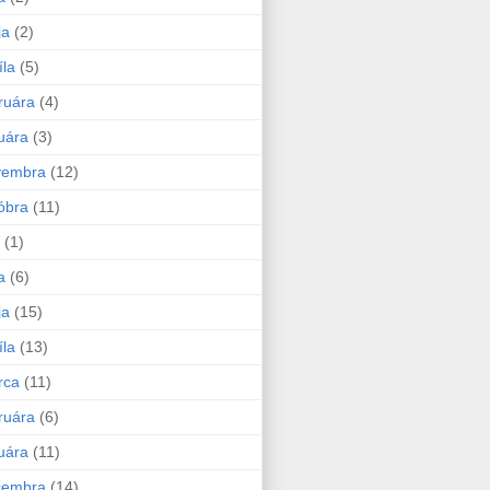
ja
(2)
íla
(5)
ruára
(4)
uára
(3)
vembra
(12)
óbra
(11)
(1)
a
(6)
ja
(15)
íla
(13)
rca
(11)
ruára
(6)
uára
(11)
cembra
(14)