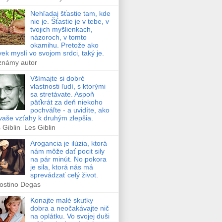
Nehľadaj šťastie tam, kde
nie je. Šťastie je v tebe, v
tvojich myšlienkach,
názoroch, v tomto
okamihu. Pretože ako
vek myslí vo svojom srdci, taký je.
známy autor
Všímajte si dobré
vlastnosti ľudí, s ktorými
sa stretávate. Aspoň
päťkrát za deň niekoho
pochváľte - a uvidíte, ako
vaše vzťahy k druhým zlepšia.
 Giblin Les Giblin
Arogancia je ilúzia, ktorá
nám môže dať pocit sily
na pár minút. No pokora
je sila, ktorá nás má
sprevádzať celý život.
ostino Degas
Konajte malé skutky
dobra a neočakávajte nič
na oplátku. Vo svojej duši