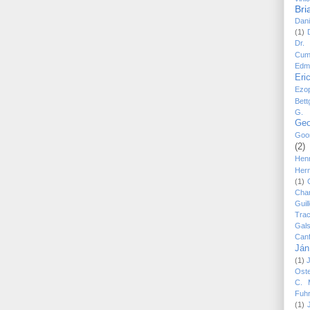
Bri
Dani
(1)
Dr.
Cum
Edm
Eri
Ezo
Bett
G. 
Geo
Goo
(2)
Hen
Her
(1)
Cha
Guil
Trac
Gal
Canf
Ján
(1)
Ost
C. 
Fuh
(1)