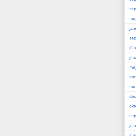
se
má
jan
se
júla
jún
má
apr
ma
de
okt
se
júla
jún