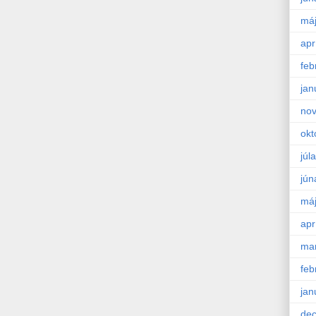
má
apr
feb
jan
no
okt
júla
jún
má
apr
ma
feb
jan
de