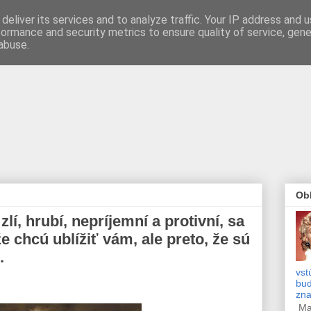
deliver its services and to analyze traffic. Your IP address and 
formance and security metrics to ensure quality of service, gen
abuse.
Obľ
zlí, hrubí, nepríjemní a protivní, sa
e chcú ublížiť vám, ale preto, že sú
.
vst
bud
zn
Mar