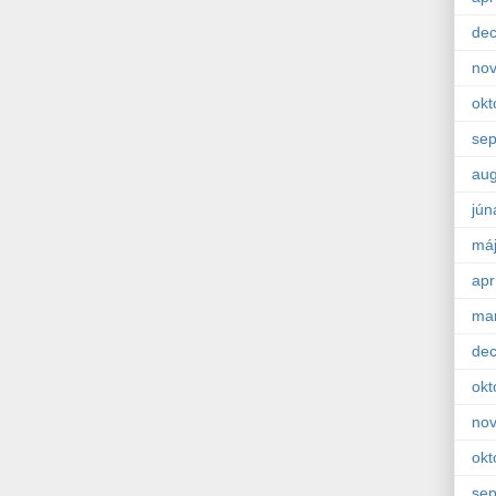
de
no
okt
se
aug
jún
má
apr
ma
de
okt
no
okt
se