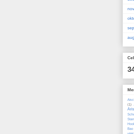
no
okt
se
aug
Cel
3
Me
Aisc
(1)
Ari
Sch
Sta
Hoo
Bao
vin