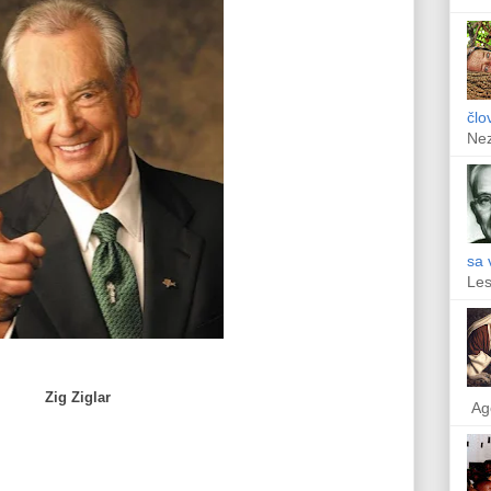
člo
Ne
sa 
Les
Zig Ziglar
Ag