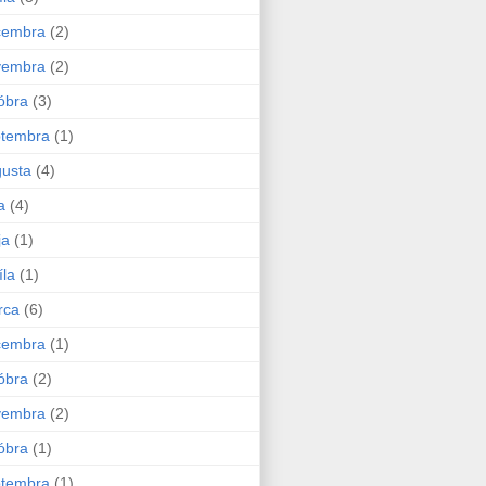
cembra
(2)
vembra
(2)
óbra
(3)
ptembra
(1)
usta
(4)
a
(4)
ja
(1)
íla
(1)
rca
(6)
cembra
(1)
óbra
(2)
vembra
(2)
óbra
(1)
ptembra
(1)