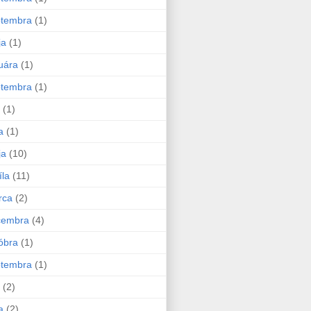
ptembra
(1)
ja
(1)
uára
(1)
ptembra
(1)
(1)
a
(1)
ja
(10)
íla
(11)
rca
(2)
cembra
(4)
óbra
(1)
ptembra
(1)
(2)
a
(2)