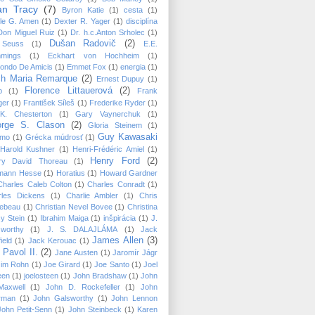
an Tracy
(7)
Byron Katie
(1)
cesta
(1)
le G. Amen
(1)
Dexter R. Yager
(1)
disciplína
Don Miguel Ruiz
(1)
Dr. h.c.Anton Srholec
(1)
Dušan Radovič
(2)
 Seuss
(1)
E.E.
mings
(1)
Eckhart von Hochheim
(1)
ondo De Amicis
(1)
Emmet Fox
(1)
energia
(1)
ch Maria Remarque
(2)
Ernest Dupuy
(1)
Florence Littauerová
(2)
p
(1)
Frank
ger
(1)
František Síleš
(1)
Frederike Ryder
(1)
K. Chesterton
(1)
Gary Vaynerchuk
(1)
rge S. Clason
(2)
Gloria Steinem
(1)
Guy Kawasaki
mo
(1)
Grécka múdrosť
(1)
Harold Kushner
(1)
Henri-Frédéric Amiel
(1)
Henry Ford
(2)
ry David Thoreau
(1)
mann Hesse
(1)
Horatius
(1)
Howard Gardner
Charles Caleb Colton
(1)
Charles Conradt
(1)
rles Dickens
(1)
Charlie Ambler
(1)
Chris
lebeau
(1)
Christian Nevel Bovee
(1)
Christina
y Stein
(1)
Ibrahim Maiga
(1)
inšpirácia
(1)
J.
sworthy
(1)
J. S. DALAJLÁMA
(1)
Jack
James Allen
(3)
ield
(1)
Jack Kerouac
(1)
 Pavol II.
(2)
Jane Austen
(1)
Jaromír Jágr
Jim Rohn
(1)
Joe Girard
(1)
Joe Santo
(1)
Joel
een
(1)
joelosteen
(1)
John Bradshaw
(1)
John
Maxwell
(1)
John D. Rockefeller
(1)
John
rman
(1)
John Galsworthy
(1)
John Lennon
John Petit-Senn
(1)
John Steinbeck
(1)
Karen