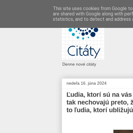
This site uses cookies from Google to 
are shared with Google along with per
statistics, and to detect and address 
Denne nové citáty
nedeľa 16. júna 2024
Ľudia, ktorí sú na vás 
tak nechovajú preto, ž
to ľudia, ktorí ubližujú