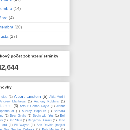
vembra
(14)
óbra
(4)
ptembra
(20)
usta
(27)
kový počet zobrazení stránky
42,644
novky
Albert Einstein
(5)
hylos
(1)
Alda Merini
Andrew Matthews
(1)
Anthony Robbins
(1)
stoteles
(3)
Arthur Conan Doyle
(1)
Arthur
openhauer
(1)
Audrey Hepburn
(1)
Barbara
nny
(1)
Bear Grylls
(1)
Begin with Yes
(1)
Bell
ks
(1)
Ben Stein
(1)
Benjamin Disraeli
(1)
Bette
 Lord
(1)
Bill Wayne
(1)
Bob Davids (majiteľ
ice Sea Smoke Cellars)
(1)
Bob Marley
(1)