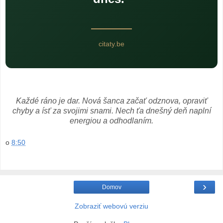
citaty.be
Každé ráno je dar. Nová šanca začať odznova, opraviť
chyby a ísť za svojimi snami. Nech ťa dnešný deň naplní
energiou a odhodlaním.
o
8:50
›
Domov
Zobraziť webovú verziu