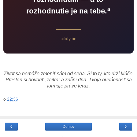
rozhodnutie je na tebe.“
citaty.be
Život sa nemôže zmeniť sám od seba. Si to ty, kto drží klúče.
Prestan si hovoriť „zajtra“ a začni dňa. Tvoja budúcnosť sa
formuje práve teraz.
o
22:36
‹
›
Domov